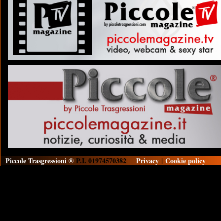
Piccole Trasgressioni ®
P.I. 01974570382
Privacy
|
Cookie policy