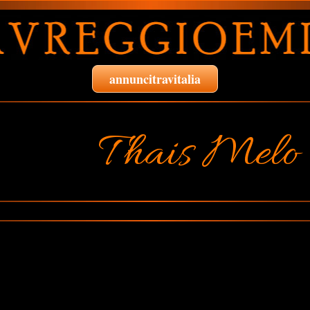
annuncitravitalia
Thais Melo