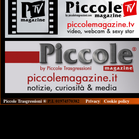
Piccole Trasgressioni ®
P.I. 01974570382
Privacy
|
Cookie policy