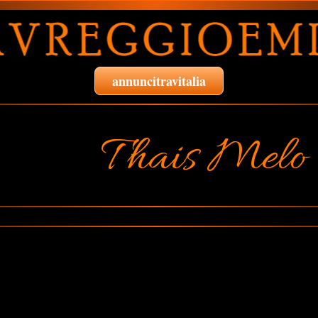
annuncitravitalia
Thais Melo