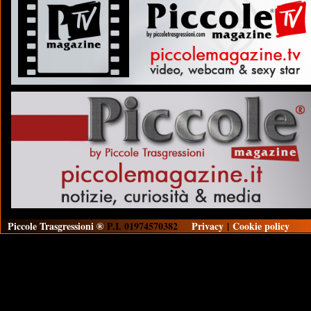
Piccole Trasgressioni ®
P.I. 01974570382
Privacy
|
Cookie policy