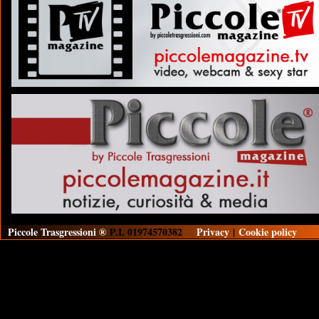
Piccole Trasgressioni ®
P.I. 01974570382
Privacy
|
Cookie policy